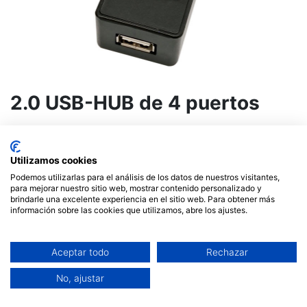
2.0 USB-HUB de 4 puertos
11,50
€
Utilizamos cookies
Fuera de stock
Podemos utilizarlas para el análisis de los datos de nuestros visitantes,
para mejorar nuestro sitio web, mostrar contenido personalizado y
Reciba una notificación cuando vuelva a estar
brindarle una excelente experiencia en el sitio web. Para obtener más
disponible
información sobre las cookies que utilizamos, abre los ajustes.
Términos y condiciones
Aceptar todo
Rechazar
Garantía de devolución de 14 días
Envío: 2-3 días laborales
No, ajustar