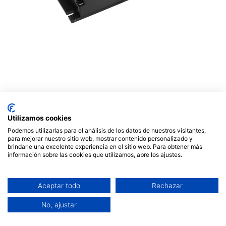
Ahuyentador de aves a pilas
DH. Mod. 60.299/PAJAROS
Utilizamos cookies
Podemos utilizarlas para el análisis de los datos de nuestros visitantes,
34,99
€
para mejorar nuestro sitio web, mostrar contenido personalizado y
brindarle una excelente experiencia en el sitio web. Para obtener más
información sobre las cookies que utilizamos, abre los ajustes.
Fuera de stock
Reciba una notificación cuando vuelva a estar
Aceptar todo
Rechazar
disponible
No, ajustar
Términos y condiciones