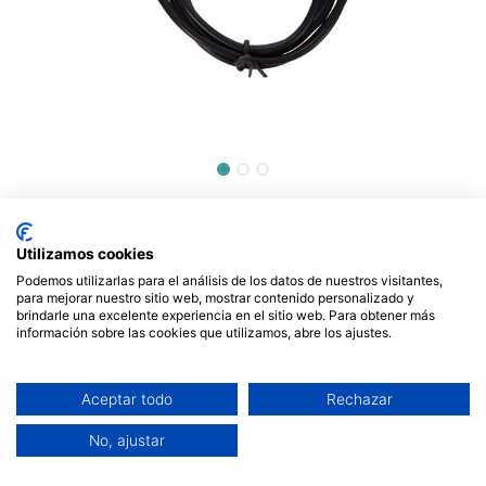
ADAPTADOR HDMI A VGA +
AUDIO. MOD. HQM111C
Utilizamos cookies
Podemos utilizarlas para el análisis de los datos de nuestros visitantes,
20,47
€
para mejorar nuestro sitio web, mostrar contenido personalizado y
brindarle una excelente experiencia en el sitio web. Para obtener más
información sobre las cookies que utilizamos, abre los ajustes.
Fuera de stock
Reciba una notificación cuando vuelva a estar
Aceptar todo
Rechazar
disponible
No, ajustar
Términos y condiciones