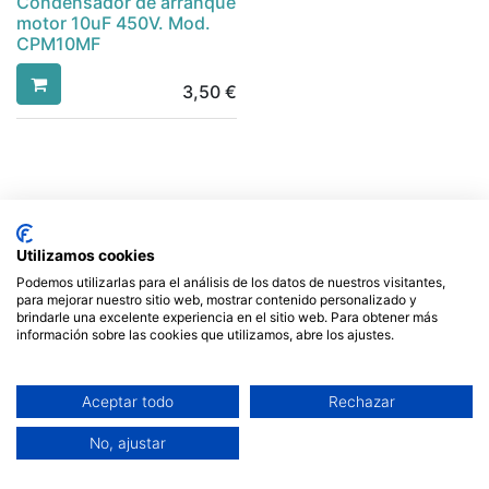
Condensador de arranque
motor 10uF 450V. Mod.
CPM10MF
3,50
€
Utilizamos cookies
Podemos utilizarlas para el análisis de los datos de nuestros visitantes,
Enlaces de Interés
para mejorar nuestro sitio web, mostrar contenido personalizado y
brindarle una excelente experiencia en el sitio web. Para obtener más
Acerca de Nosotros
información sobre las cookies que utilizamos, abre los ajustes.
Aviso Legal
Política de Cookies
Aceptar todo
Rechazar
Política de Privacidad
Condiciones de Envío
No, ajustar
Contáctenos