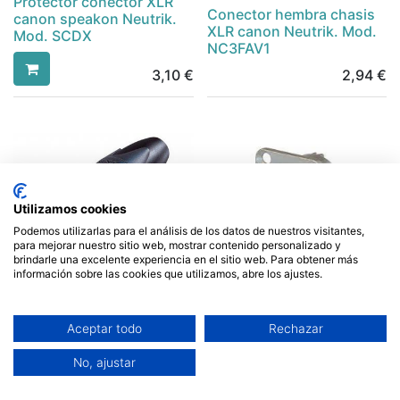
Protector conector XLR
Conector hembra chasis
canon speakon Neutrik.
XLR canon Neutrik. Mod.
Mod. SCDX
NC3FAV1
3,10
€
2,94
€
Utilizamos cookies
Podemos utilizarlas para el análisis de los datos de nuestros visitantes,
para mejorar nuestro sitio web, mostrar contenido personalizado y
brindarle una excelente experiencia en el sitio web. Para obtener más
información sobre las cookies que utilizamos, abre los ajustes.
Conector macho XLR
Conector chasis XLR
canon Neutrik. Mod.
macho Neutrik 3 polos.
Aceptar todo
Rechazar
NC3MXX
Mod. NC3MD-LX
No, ajustar
5,99
€
6,99
€