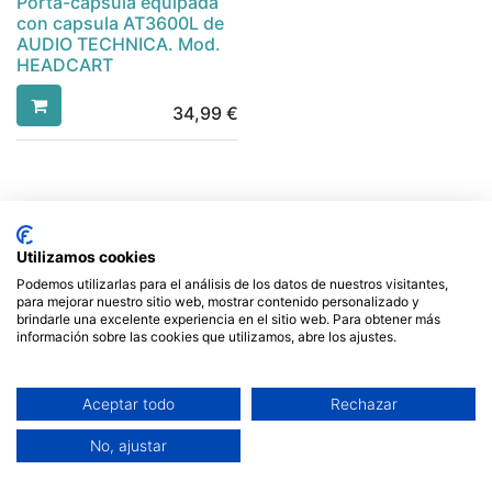
Porta-capsula equipada
con capsula AT3600L de
AUDIO TECHNICA. Mod.
HEADCART
34,99
€
Utilizamos cookies
Podemos utilizarlas para el análisis de los datos de nuestros visitantes,
para mejorar nuestro sitio web, mostrar contenido personalizado y
Enlaces de Interés
brindarle una excelente experiencia en el sitio web. Para obtener más
información sobre las cookies que utilizamos, abre los ajustes.
Acerca de Nosotros
Aviso Legal
Aceptar todo
Rechazar
Política de Cookies
Política de Privacidad
No, ajustar
Condiciones de Envío
Contáctenos