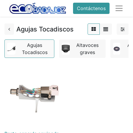
Contáctenos
Agujas Tocadiscos
Agujas
Altavoces
Al
Tocadiscos
graves
mi