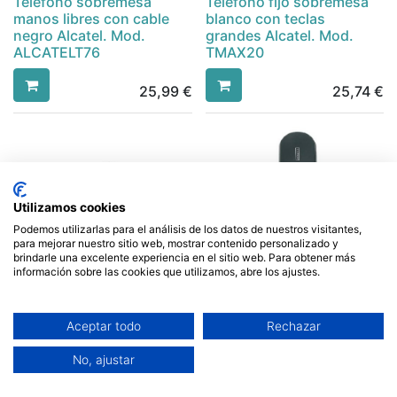
Teléfono sobremesa
Teléfono fijo sobremesa
manos libres con cable
blanco con teclas
negro Alcatel. Mod.
grandes Alcatel. Mod.
ALCATELT76
TMAX20
25,99
€
25,74
€
Utilizamos cookies
Podemos utilizarlas para el análisis de los datos de nuestros visitantes,
para mejorar nuestro sitio web, mostrar contenido personalizado y
brindarle una excelente experiencia en el sitio web. Para obtener más
información sobre las cookies que utilizamos, abre los ajustes.
Teléfono fijo sobremesa
TELÉFONO FIJO TIPO
Aceptar todo
Rechazar
negro Alcatel. Mod.
GONDOLA PANTALLA.
TEMPORIS180N
MOD. TEMPORIS07
No, ajustar
17,99
€
13,89
€