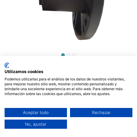
Conector hembra chasis
Utilizamos cookies
speakon 4 contactos redondo.
Podemos utilizarlas para el análisis de los datos de nuestros visitantes,
Mod. 1529
para mejorar nuestro sitio web, mostrar contenido personalizado y
brindarle una excelente experiencia en el sitio web. Para obtener más
información sobre las cookies que utilizamos, abre los ajustes.
1,85
€
Aceptar todo
Rechazar
No, ajustar