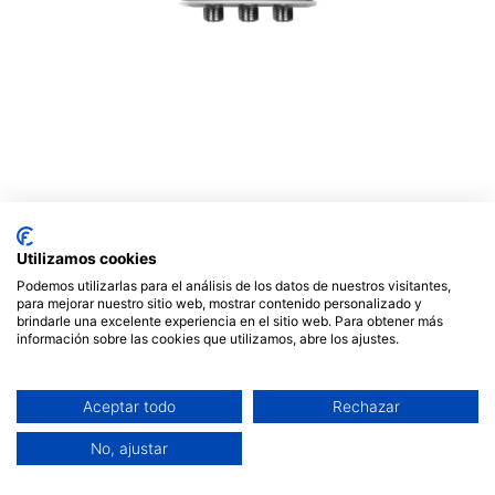
Conmutador Tecatel DiSEqC
2.0 de 2 entradas CONM-
Utilizamos cookies
TEC2SN
Podemos utilizarlas para el análisis de los datos de nuestros visitantes,
para mejorar nuestro sitio web, mostrar contenido personalizado y
brindarle una excelente experiencia en el sitio web. Para obtener más
3,58
€
información sobre las cookies que utilizamos, abre los ajustes.
Fuera de stock
Aceptar todo
Rechazar
Reciba una notificación cuando vuelva a estar
No, ajustar
disponible