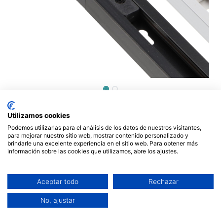
Carril Monofásico Maxpower
Utilizamos cookies
2 Metros negro. Mod. LM3204
Podemos utilizarlas para el análisis de los datos de nuestros visitantes,
para mejorar nuestro sitio web, mostrar contenido personalizado y
16,00
brindarle una excelente experiencia en el sitio web. Para obtener más
€
información sobre las cookies que utilizamos, abre los ajustes.
Aceptar todo
Rechazar
No, ajustar
AÑADIR AL CARRITO