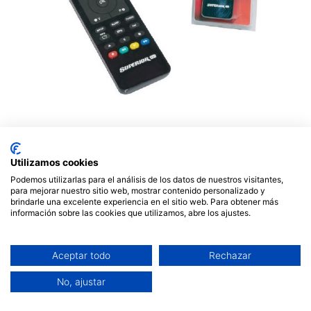
Mando a distancia TV
programable 2 en 1 SUPERIOR.
Utilizamos cookies
Mod. MD2:1LIG
Podemos utilizarlas para el análisis de los datos de nuestros visitantes,
para mejorar nuestro sitio web, mostrar contenido personalizado y
brindarle una excelente experiencia en el sitio web. Para obtener más
12,00
€
información sobre las cookies que utilizamos, abre los ajustes.
Aceptar todo
Rechazar
No, ajustar
AÑADIR AL CARRITO