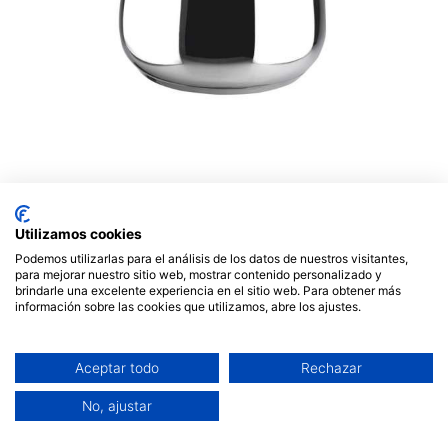
Olla exprés Magefesa 6 litros
bombeada. Mod. STAR 6B
Utilizamos cookies
Podemos utilizarlas para el análisis de los datos de nuestros visitantes,
74,95
€
para mejorar nuestro sitio web, mostrar contenido personalizado y
brindarle una excelente experiencia en el sitio web. Para obtener más
información sobre las cookies que utilizamos, abre los ajustes.
Aceptar todo
Rechazar
AÑADIR AL CARRITO
No, ajustar