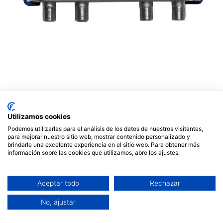
SPLITTER TV 1 ENTRADA 8
SALIDAS 2400MHz. Mod.
Utilizamos cookies
REP-CLA8S
Podemos utilizarlas para el análisis de los datos de nuestros visitantes,
para mejorar nuestro sitio web, mostrar contenido personalizado y
brindarle una excelente experiencia en el sitio web. Para obtener más
8,49
€
información sobre las cookies que utilizamos, abre los ajustes.
Aceptar todo
Rechazar
No, ajustar
AÑADIR AL CARRITO