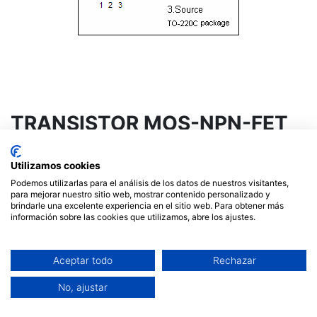
TRANSISTOR MOS-NPN-FET
60V/50A/150W
Utilizamos cookies
2,20
€
Podemos utilizarlas para el análisis de los datos de nuestros visitantes,
para mejorar nuestro sitio web, mostrar contenido personalizado y
brindarle una excelente experiencia en el sitio web. Para obtener más
Fuera de stock
información sobre las cookies que utilizamos, abre los ajustes.
Reciba una notificación cuando vuelva a estar
disponible
Aceptar todo
Rechazar
Términos y condiciones
No, ajustar
Garantía de devolución de 14 días