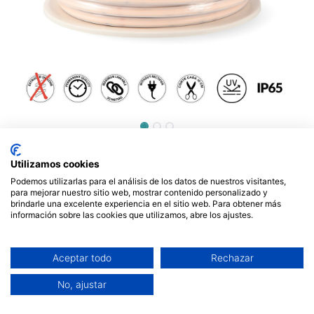
Tira de Led 220V Cob Point
Utilizamos cookies
10W/m Ip65 6000K - metro.
Podemos utilizarlas para el análisis de los datos de nuestros visitantes,
Mod. LM2661
para mejorar nuestro sitio web, mostrar contenido personalizado y
brindarle una excelente experiencia en el sitio web. Para obtener más
información sobre las cookies que utilizamos, abre los ajustes.
6,80
€
Aceptar todo
Rechazar
No, ajustar