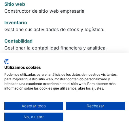
Sitio web
Constructor de sitio web empresarial
Inventario
Gestione sus actividades de stock y logística.
Contabilidad
Gestionar la contabilidad financiera y analítica.
Compra
Órdenes de compra, licitaciones y acuerdos.
Utilizamos cookies
Podemos utilizarlas para el análisis de los datos de nuestros visitantes,
Punto de venta
para mejorar nuestro sitio web, mostrar contenido personalizado y
brindarle una excelente experiencia en el sitio web. Para obtener más
Interfaz de PdV amigable para usuarios para tiendas y
información sobre las cookies que utilizamos, abre los ajustes.
restaurantes
Comercio electrónico
Aceptar todo
Rechazar
Venda sus productos online
No, ajustar
Fabricación
Fabricar Órdenes & Listas de Materiales