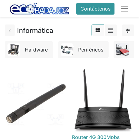
Contáctenos
Informática
Hardware
Periféricos
R
Router 4G 300Mpbs