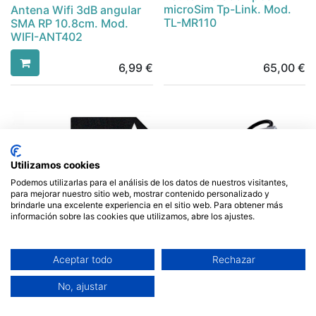
microSim Tp-Link. Mod.
Antena Wifi 3dB angular
TL-MR110
SMA RP 10.8cm. Mod.
WIFI-ANT402
6,99
€
65,00
€
Utilizamos cookies
Podemos utilizarlas para el análisis de los datos de nuestros visitantes,
para mejorar nuestro sitio web, mostrar contenido personalizado y
brindarle una excelente experiencia en el sitio web. Para obtener más
información sobre las cookies que utilizamos, abre los ajustes.
Tarjeta micro SD HC 16 GB
Aceptar todo
Rechazar
más adaptador Team
Group. Mod.
Docking Station USB C 8
No, ajustar
TUSDH16GCL10U03
en 1 Ewent. Mod. EW1146
5,00
€
29,00
€